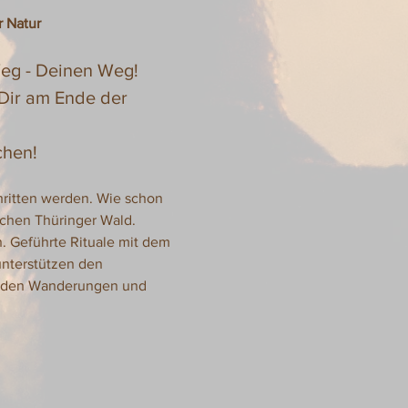
r Natur
Weg - Deinen Weg!
 Dir am Ende der 
chen!
hritten werden. Wie schon 
chen Thüringer Wald. 
. Geführte Rituale mit dem 
nterstützen den 
nd den Wanderungen und 