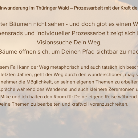
nwanderung im Thüringer Wald – Prozessarbeit mit der Kraft de
ter Bäumen nicht sehen - und doch gibt es einen 
bensrads und individueller Prozessarbeit zeigt sich
Visionssuche Dein Weg.
Bäume öffnen sich, um Deinen Pfad sichtbar zu ma
iesem Fall kann der Weg metaphorisch und auch tatsächlich besc
letzten Jahren, geht der Weg durch den wunderschönen, magis
eilnehmer die Möglichkeit, an seinen eigenen Themen zu arbeiten
spräche während des Wanderns und auch kleinere Zeremonien u
ir. Mike und ich halten den Raum für Deine eigene Reise währe
 Deine Themen zu bearbeiten und kraftvoll voranzuschreiten.