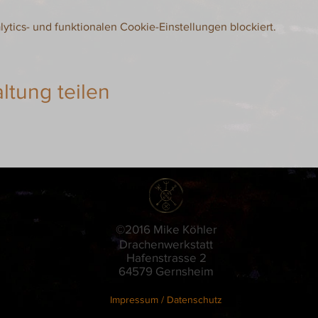
tics- und funktionalen Cookie-Einstellungen blockiert.
ltung teilen
©2016 Mike Köhler
Drachenwerkstatt
Hafenstrasse 2
64579 Gernsheim
Impressum / Datenschutz