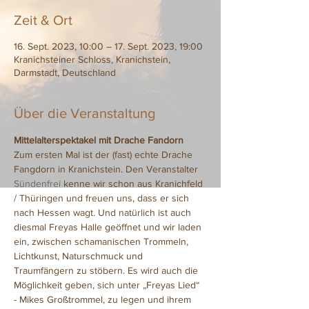
Zeit & Ort
16. Sept. 2023, 10:00 – 17. Sept. 2023, 19:00
Kranichsteiner Schloss, Kranichstein,
Darmstadt, Deutschland
Über die Veranstaltung
Mittelalterspektakel mit Drache Fandorn
Zum ersten Mal ist der (fast) echte Drache 
Fangdorn in Kranichstein. Den Veranstalter 
Sündenfrei
 kenne wir schon aus Kranichfeld 
/ Thüringen und freuen uns, dass er sich 
nach Hessen wagt. Und natürlich ist auch 
diesmal Freyas Halle geöffnet und wir laden 
ein, zwischen schamanischen Trommeln, 
Lichtkunst, Naturschmuck und 
Traumfängern zu stöbern. Es wird auch die 
Möglichkeit geben, sich unter „Freyas Lied“ 
- Mikes Großtrommel, zu legen und ihrem 