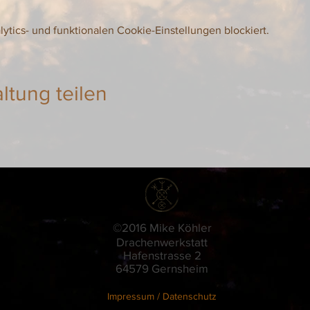
tics- und funktionalen Cookie-Einstellungen blockiert.
ltung teilen
©2016 Mike Köhler
Drachenwerkstatt
Hafenstrasse 2
64579 Gernsheim
Impressum / Datenschutz