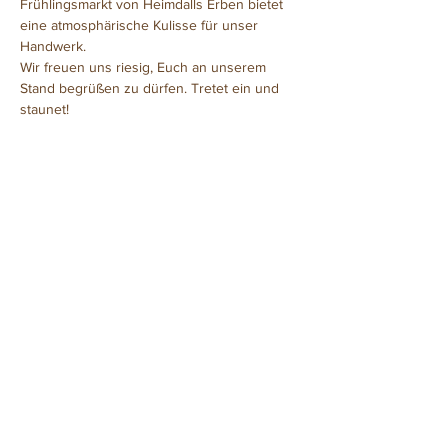
Frühlingsmarkt von Heimdalls Erben bietet 
eine atmosphärische Kulisse für unser 
Handwerk.
Wir freuen uns riesig, Euch an unserem 
Stand begrüßen zu dürfen. Tretet ein und 
staunet!
Diese Veranstaltung teilen
©2016 Mike Köhler
Drachenwerkstatt
Hafenstrasse 2