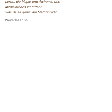
Lerne, die Magie und Alchemie des 
Medizinrades zu nutzen! 
Was ist so genial am Medizinrad? 
Weiterlesen >>
Diese Veranstaltung teilen
©2016 Mike Köhler
Drachenwerkstatt
Hafenstrasse 2
64579 Gernsheim