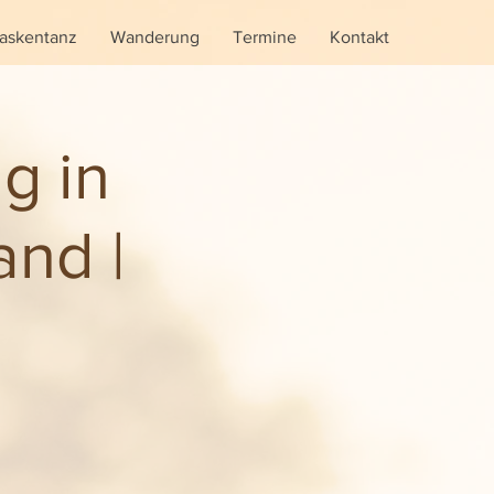
askentanz
Wanderung
Termine
Kontakt
g in
and |