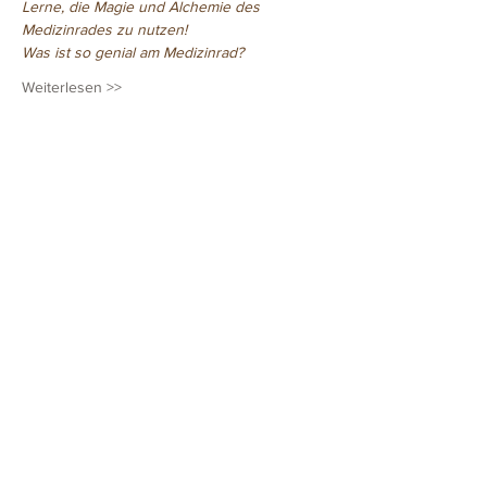
Lerne, die Magie und Alchemie des 
Medizinrades zu nutzen! 
Was ist so genial am Medizinrad? 
Weiterlesen >>
Diese Veranstaltung teilen
©2016 Mike Köhler
Drachenwerkstatt
Hafenstrasse 2
64579 Gernsheim