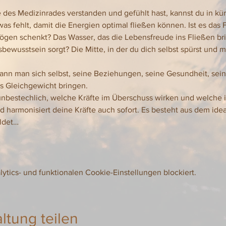
es Medizinrades verstanden und gefühlt hast, kannst du in kürz
as fehlt, damit die Energien optimal fließen können. Ist es das F
gen schenkt? Das Wasser, das die Lebensfreude ins Fließen bring
ewusstsein sorgt? Die Mitte, in der du dich selbst spürst und mi
kann man sich selbst, seine Beziehungen, seine Gesundheit, seine
ns Gleichgewicht bringen.
nbestechlich, welche Kräfte im Überschuss wirken und welche i
ad harmonisiert deine Kräfte auch sofort. Es besteht aus dem ide
ldet…
tics- und funktionalen Cookie-Einstellungen blockiert.
ltung teilen