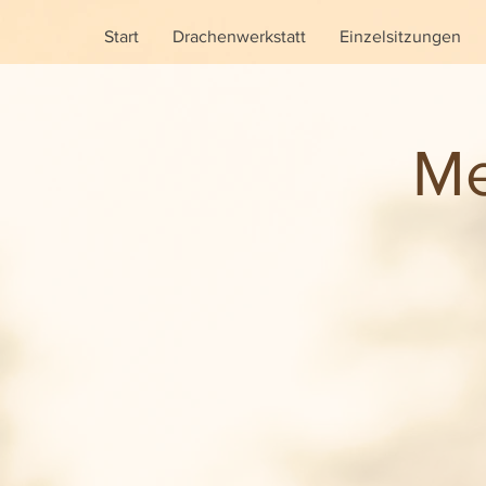
Start
Drachenwerkstatt
Einzelsitzungen
Me