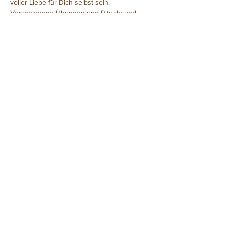
voller Liebe für Dich selbst sein.
Verschiedene Übungen und Rituale und 
auch die Kraft der…
Weiterlesen >>
Diese Veranstaltung teilen
©2016 Mike Köhler
Drachenwerkstatt
Hafenstrasse 2