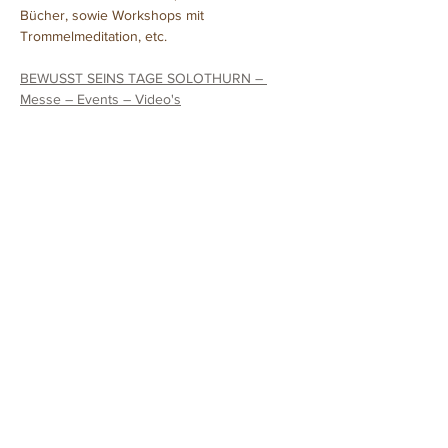
Bücher, sowie Workshops mit 
Trommelmeditation, etc.
BEWUSST SEINS TAGE SOLOTHURN – 
Messe – Events – Video's
Diese Veranstaltung teilen
©2016 Mike Köhler
Drachenwerkstatt
Hafenstrasse 2